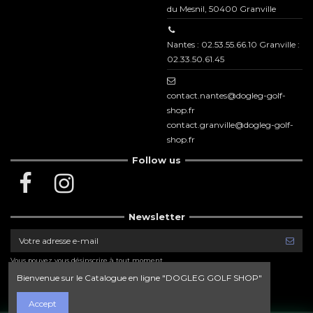
du Mesnil, 50400 Granville
Nantes : 02.53.55.66.10 Granville :
02.33.50.61.45
contact.nantes@dogleg-golf-
shop.fr
contact.granville@dogleg-golf-
shop.fr
Follow us
Newsletter
Vous pouvez vous désinscrire à tout moment.
Vous trouverez pour cela nos informations de
contact dans les conditions d'utilisation du site.
Bienvenue sur le Catalogue en ligne "DOGLEG GOLF SHOP"
Accept