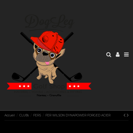
Accueil
CLUBs
FERS
FER WILSON DYNAPOWER FORGED ACIER