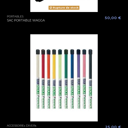
Rupture de stock
PORTABLES
50,00 €
SAC PORTABLE WAGGA
ACCESSOIREs DIVERs
25,00 €