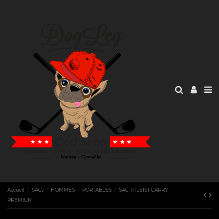
Accueil
SACs
HOMMES
PORTABLES
SAC TITLEIST CARRY
PREMIUM