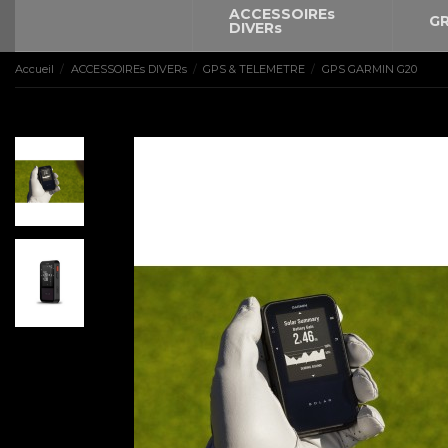
ACCESSOIREs
GR
DIVERs
Accueil
ACCESSOIREs DIVERs
GPS & TELEMETRE
GPS GARMIN G20