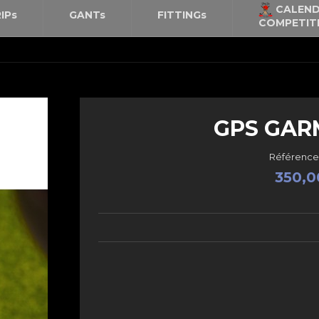
CALEND
IPs
GANTs
FITTINGs
COMPETIT
GPS GAR
Référence
350,0