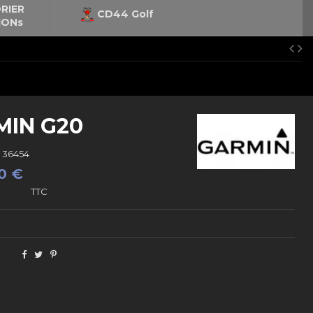
RIER
CD44 Golf
IONs
MIN G20
36454
0 €
TTC