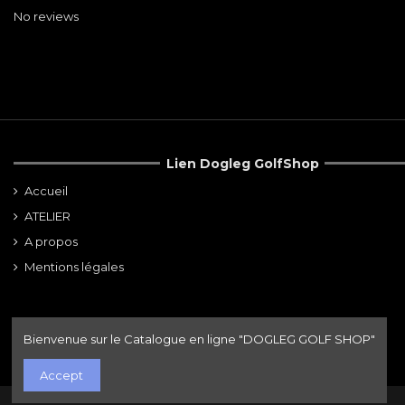
No reviews
Lien Dogleg GolfShop
Accueil
ATELIER
A propos
Mentions légales
Bienvenue sur le Catalogue en ligne "DOGLEG GOLF SHOP"
Accept