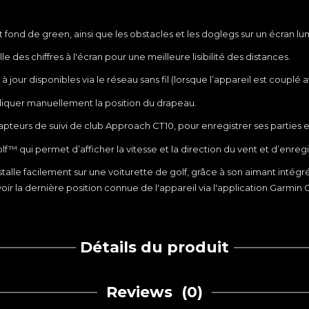
et fond de green, ainsi que les obstacles et les doglegs sur un écran lu
 des chiffres à l'écran pour une meilleure lisibilité des distances.
jour disponibles via le réseau sans fil (lorsque l’appareil est coupl
diquer manuellement la position du drapeau.
pteurs de suivi de club Approach CT10, pour enregistrer ses parties et
 qui permet d’afficher la vitesse et la direction du vent et d’enregis
le facilement sur une voiturette de golf, grâce à son aimant intégré, o
voir la dernière position connue de l'appareil via l'application Garmin 
Détails du produit
Reviews
(0)