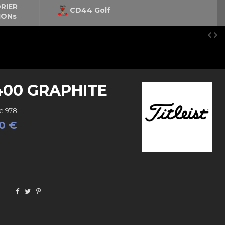
RIER
CD44 Golf
IONs
T400 GRAPHITE
e
978
0 €