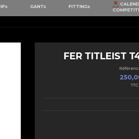
CALEND
IPs
GANTs
FITTINGs
COMPETIT
FER TITLEIST 
Référenc
250,0
TTC