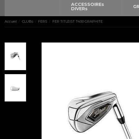
ACCESSOIREs
GR
DIVERs
Accueil
CLUBs
FERS
FER TITLEIST T400 GRAPHITE