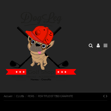
Accueil
CLUBs
FERS
FER TITLEIST T350 GRAPHITE