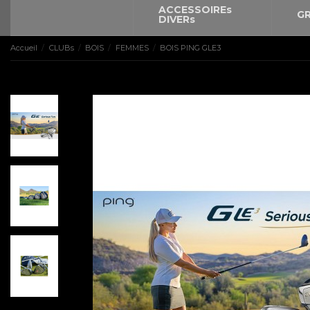
ACCESSOIREs
GR
DIVERs
Accueil
CLUBs
BOIS
FEMMES
BOIS PING GLE3