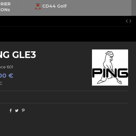
RIER
CD44 Golf
IONs
NG GLE3
nce
601
00 €
TC