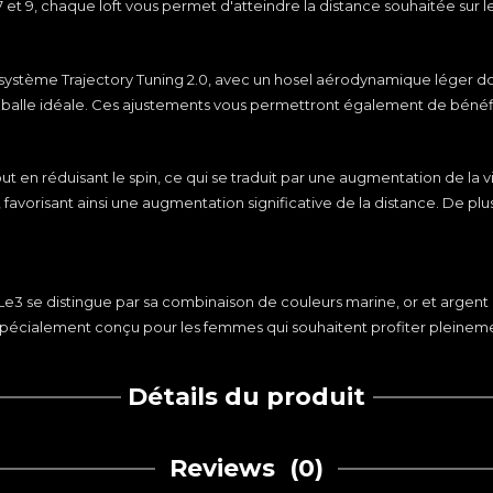
 5, 7 et 9, chaque loft vous permet d'atteindre la distance souhaitée su
 système Trajectory Tuning 2.0, avec un hosel aérodynamique léger do
oire de balle idéale. Ces ajustements vous permettront également de bén
ut en réduisant le spin, ce qui se traduit par une augmentation de la 
e, favorisant ainsi une augmentation significative de la distance. De p
 se distingue par sa combinaison de couleurs marine, or et argent pré
écialement conçu pour les femmes qui souhaitent profiter pleinemen
Détails du produit
Reviews
(0)