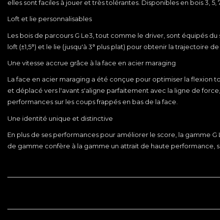
elles sont faciles à jouer et très tolérantes. Disponibles en bois 3,
Loft et lie personnalisables
Les bois de parcours G Le3, tout comme le driver, sont équipés du
loft (±1,5°) et le lie (jusqu'à 3° plus plat) pour obtenir la traject
Une vitesse accrue grâce à la face en acier maraging
La face en acier maraging a été conçue pour optimiser la flexion to
et déplacé vers l'avant s'aligne parfaitement avec la ligne de forc
performances sur les coups frappés en bas de la face.
Une identité unique et distinctive
En plus de ses performances pour améliorer le score, la gamme G Le3
de gamme confère à la gamme un attrait de haute performance, sp