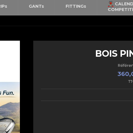
CALEND
IPs
GANTs
FITTINGs
COMPETIT
BOIS PI
Référe
360,
T