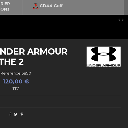
RIER
CD44 Golf
IONs
UNDER ARMOUR
THE 2
Référence
6890
120,00 €
TTC