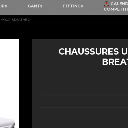
CALEND
IPs
GANTs
FITTINGs
COMPETIT
RMOUR BREATHE 2
CHAUSSURES 
BREA