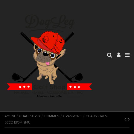
Accueil
CHAUSSUREs
HOMMES
CRAMPONS
CHAUSSURES
ECCO BIOM SMU