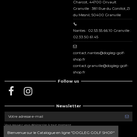
Charcot, 44700 Orvault
Granville : 381 Rue du Conillot,ZI
du Mesnil, 50400 Granville
Nantes : 02.53.55.66.10 Granville :
02.33.50.61.45
contact.nantes@dogleg-golf-
shop.fr
contact.granville@dogleg-golf-
shop.fr
Follow us
Newsletter
Vous pouvez vous désinscrire à tout moment.
Vous trouverez pour cela nos informations de
contact dans les conditions d'utilisation du site.
Bienvenue sur le Catalogue en ligne "DOGLEG GOLF SHOP"