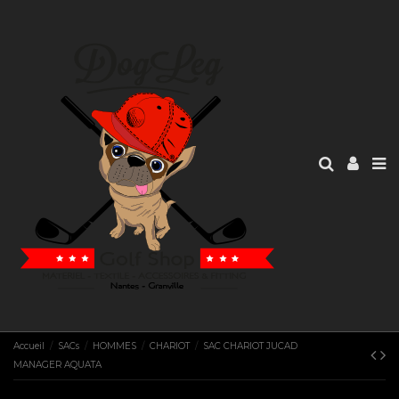
Accueil
SACs
HOMMES
CHARIOT
SAC CHARIOT JUCAD
MANAGER AQUATA