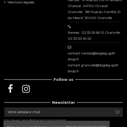
Mentions légales
Charcot, 44700 Orvault
Granville : 381 Rue du Conillot,ZI
du Mesnil, 50400 Granville
Nantes : 02.53.55.66.10 Granville :
02.33.50.61.45
contact.nantes@dogleg-golf-
shop.fr
contact.granville@dogleg-golf-
shop.fr
Follow us
Newsletter
Vous pouvez vous désinscrire à tout moment.
Vous trouverez pour cela nos informations de
contact dans les conditions d'utilisation du site.