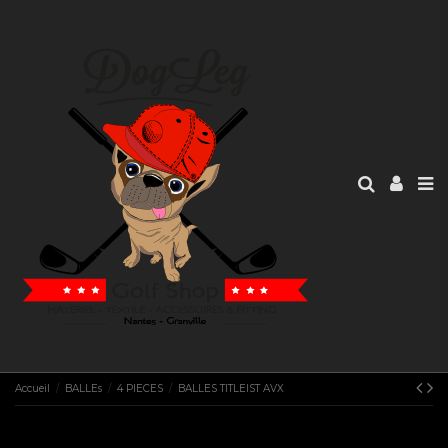
Accueil
BALLEs
4 PIECES
BALLES TITLEIST AVX